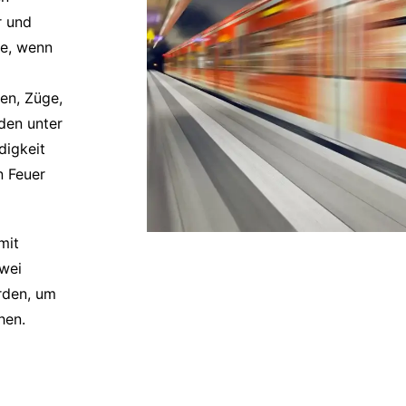
r und
se, wenn
en, Züge,
den unter
digkeit
n Feuer
mit
zwei
rden, um
hen.