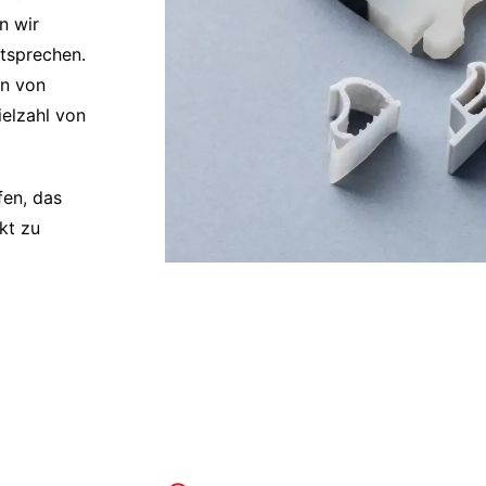
n wir
ntsprechen.
en von
elzahl von
fen, das
kt zu