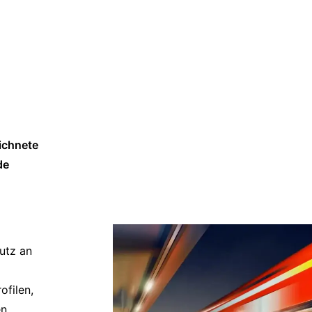
eichnete
de
utz an
ofilen,
en