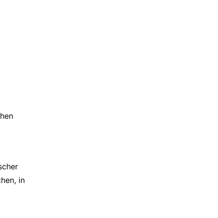
ohen
scher
hen, in