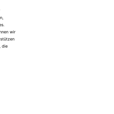
r
n,
es.
nnen wir
rstützen
 die