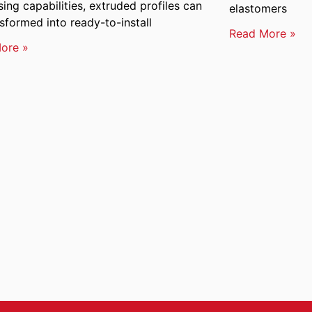
ing capabilities, extruded profiles can
elastomers
sformed into ready-to-install
Read More »
ore »