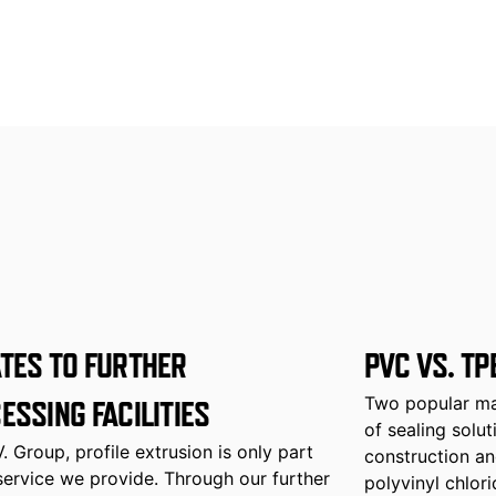
TES TO FURTHER
PVC VS. TP
Two popular mat
ESSING FACILITIES
of sealing solut
V. Group, profile extrusion is only part
construction and
service we provide. Through our further
polyvinyl chlor