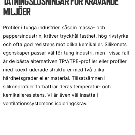
TÄTNINGSLÖSNINGAR FÖR KRÄVANDE
Suomi
English
MILJÖER
Deutsch
Profiler i tunga industrier, såsom massa- och
pappersindustrin, kräver tryckhållfasthet, hög rivstyrka
och ofta god resistens mot olika kemikalier. Silikonets
egenskaper passar väl för tung industri, men i vissa fall
är de bästa alternativen TPV/TPE-profiler eller profiler
med koextruderade strukturer med två olika
hårdhetsgrader eller material. Tillsatsämnen i
silikonprofiler förbättrar deras temperatur- och
kemikalieresistens. Vi är även väl insatta i
ventilationssystemens isoleringskrav.