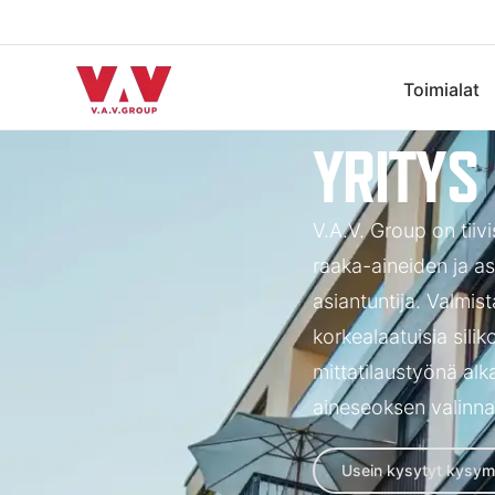
Toimialat
YRITYS
V.A.V. Group on tiivi
raaka-aineiden ja 
asiantuntija. Valm
korkealaatuisia silik
mittatilaustyönä al
aineseoksen valinna
Usein kysytyt kysym