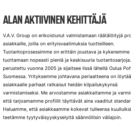
ALAN AKTIIVINEN KEHITTÄJÄ
V.A.V. Group on erikoistunut valmistamaan räätälöityjä prof
asiakkaille, joilla on erityisvaatimuksia tuotteilleen.
Tuotantoprosessimme on erittäin joustava ja kykenemme
tuottamaan nopeasti pieniä ja keskisuuria tuotantosarjoja.
perustettu vuonna 2005 ja sijaitsee Iissä lähellä Oulua Poh
Suomessa. Yrityksemme johtavana periaatteena on löytää 
asiakkaalle parhaat ratkaisut heidän kilpailukykynsä
varmistamiseksi. Me arvostamme asiakkaitamme ja varm
että tarjoamamme profiilit täyttävät aina vaaditut standar
Haluamme, että asiakkaamme kokevat tulleensa kuulluiksi, 
teetämme tyytyväisyyskyselyitä säännöllisin väliajoin.