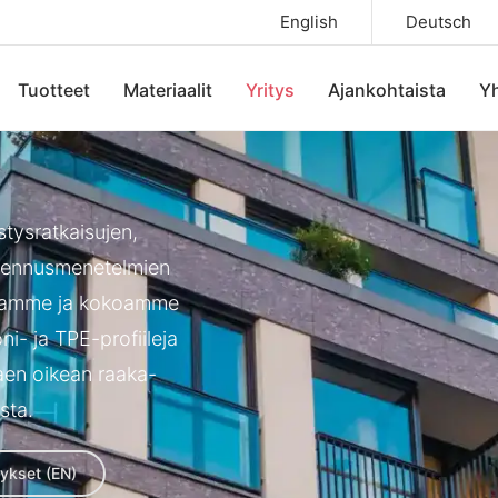
English
Deutsch
Tuotteet
Materiaalit
Yritys
Ajankohtaista
Yh
stysratkaisujen,
asennusmenetelmien
istamme ja kokoamme
oni- ja TPE-profiileja
kaen oikean raaka-
sta.
ykset (EN)