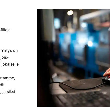
iileja
 Yritys on
jois-
jokaiselle
istamme,
dit.
ja siksi