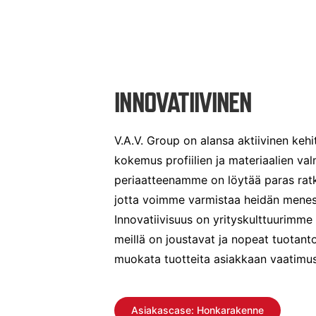
INNOVATIIVINEN
V.A.V. Group on alansa aktiivinen kehit
kokemus profiilien ja materiaalien va
periaatteenamme on löytää paras ratka
jotta voimme varmistaa heidän menest
Innovatiivisuus on yrityskulttuurimme k
meillä on joustavat ja nopeat tuotant
muokata tuotteita asiakkaan vaatimus
Asiakascase: Honkarakenne