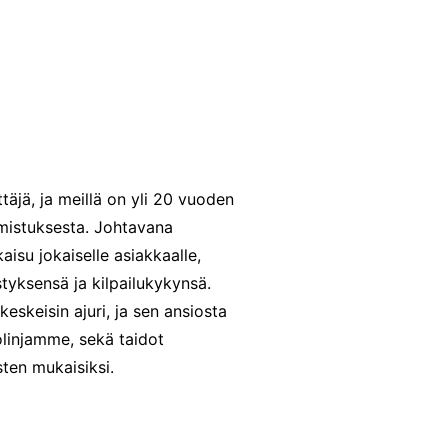
täjä, ja meillä on yli 20 vuoden
lmistuksesta. Johtavana
isu jokaiselle asiakkaalle,
yksensä ja kilpailukykynsä.
eskeisin ajuri, ja sen ansiosta
olinjamme, sekä taidot
ten mukaisiksi.