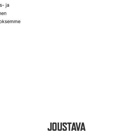
s- ja
nen
rroksemme
JOUSTAVA