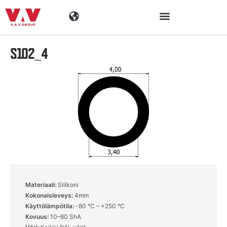
S102_4
Toimialat
Tuotteet
Materiaalit
Yritys
Ajankohtaista
Materiaali:
Silikoni
Kokonaisleveys:
4mm
Yhteystiedot
Käyttölämpötila:
-80 °C – +250 °C
Kovuus:
10–80 ShA