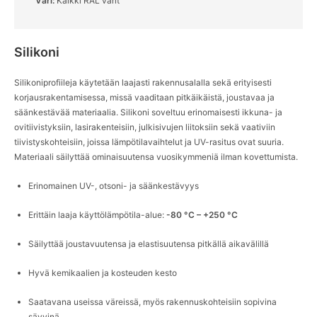
Väri:
Kaikki RAL värit
English
Deutsch
Svenska
Silikoni
Silikoniprofiileja käytetään laajasti rakennusalalla sekä erityisesti
korjausrakentamisessa, missä vaaditaan pitkäikäistä, joustavaa ja
säänkestävää materiaalia. Silikoni soveltuu erinomaisesti ikkuna- ja
ovitiivistyksiin, lasirakenteisiin, julkisivujen liitoksiin sekä vaativiin
tiivistyskohteisiin, joissa lämpötilavaihtelut ja UV-rasitus ovat suuria.
Materiaali säilyttää ominaisuutensa vuosikymmeniä ilman kovettumista.
Erinomainen UV-, otsoni- ja säänkestävyys
Erittäin laaja käyttölämpötila-alue:
-80 °C – +250 °C
Säilyttää joustavuutensa ja elastisuutensa pitkällä aikavälillä
Hyvä kemikaalien ja kosteuden kesto
Saatavana useissa väreissä, myös rakennuskohteisiin sopivina
sävyinä