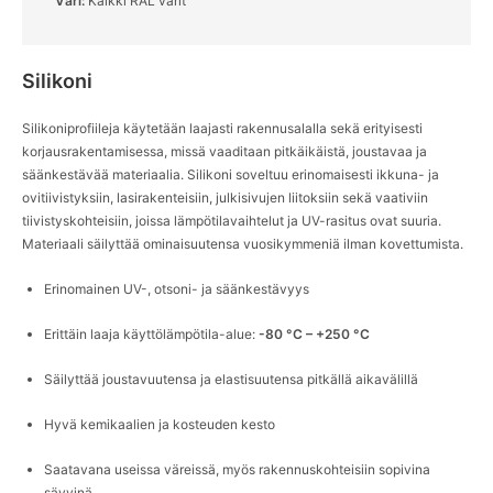
Väri:
Kaikki RAL värit
English
Deutsch
Svenska
Silikoni
Silikoniprofiileja käytetään laajasti rakennusalalla sekä erityisesti
korjausrakentamisessa, missä vaaditaan pitkäikäistä, joustavaa ja
säänkestävää materiaalia. Silikoni soveltuu erinomaisesti ikkuna- ja
ovitiivistyksiin, lasirakenteisiin, julkisivujen liitoksiin sekä vaativiin
tiivistyskohteisiin, joissa lämpötilavaihtelut ja UV-rasitus ovat suuria.
Materiaali säilyttää ominaisuutensa vuosikymmeniä ilman kovettumista.
Erinomainen UV-, otsoni- ja säänkestävyys
Erittäin laaja käyttölämpötila-alue:
-80 °C – +250 °C
Säilyttää joustavuutensa ja elastisuutensa pitkällä aikavälillä
Hyvä kemikaalien ja kosteuden kesto
Saatavana useissa väreissä, myös rakennuskohteisiin sopivina
sävyinä