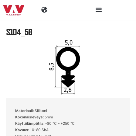
S104_5B
Toimialat
Tuotteet
Materiaalit
Yritys
Ajankohtaista
Materiaali:
Silikoni
Kokonaisleveys:
5mm
Yhteystiedot
Käyttölämpötila:
-80 °C – +250 °C
Kovuus:
10–80 ShA