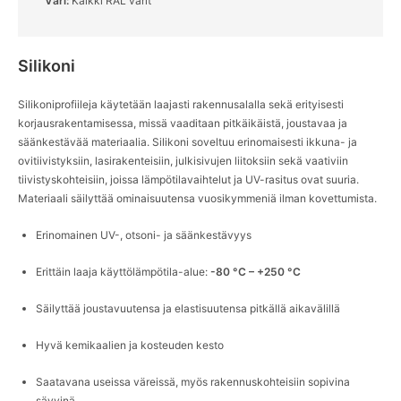
Väri:
Kaikki RAL värit
English
Deutsch
Svenska
Silikoni
Silikoniprofiileja käytetään laajasti rakennusalalla sekä erityisesti
korjausrakentamisessa, missä vaaditaan pitkäikäistä, joustavaa ja
säänkestävää materiaalia. Silikoni soveltuu erinomaisesti ikkuna- ja
ovitiivistyksiin, lasirakenteisiin, julkisivujen liitoksiin sekä vaativiin
tiivistyskohteisiin, joissa lämpötilavaihtelut ja UV-rasitus ovat suuria.
Materiaali säilyttää ominaisuutensa vuosikymmeniä ilman kovettumista.
Erinomainen UV-, otsoni- ja säänkestävyys
Erittäin laaja käyttölämpötila-alue:
-80 °C – +250 °C
Säilyttää joustavuutensa ja elastisuutensa pitkällä aikavälillä
Hyvä kemikaalien ja kosteuden kesto
Saatavana useissa väreissä, myös rakennuskohteisiin sopivina
sävyinä