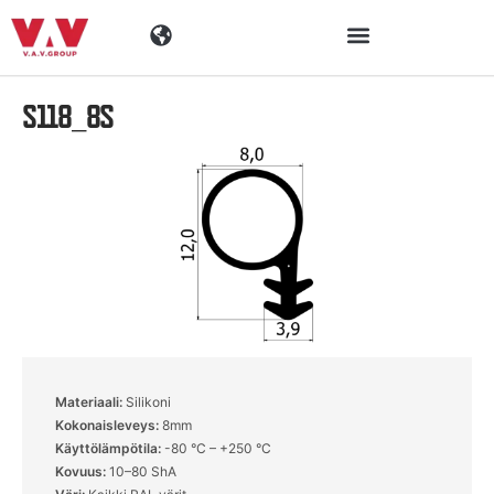
S118_8S
Toimialat
Tuotteet
Materiaalit
Yritys
Ajankohtaista
Materiaali:
Silikoni
Kokonaisleveys:
8mm
Yhteystiedot
Käyttölämpötila:
-80 °C – +250 °C
Kovuus:
10–80 ShA