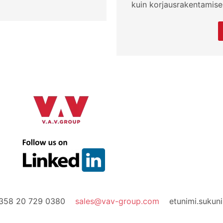
kuin korjausrakentamisen
+358 20 729 0380
sales@vav-group.com
etunimi.suku