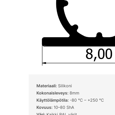
Materiaali:
Silikoni
Kokonaisleveys:
8mm
Käyttölämpötila:
-80 °C – +250 °C
Kovuus:
10–80 ShA
Väri:
Kaikki RAL värit