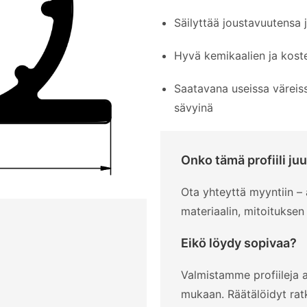
Säilyttää joustavuutensa j
Hyvä kemikaalien ja kost
Saatavana useissa väreis
sävyinä
Onko tämä profiili juu
Ota yhteyttä myyntiin 
materiaalin, mitoituksen
Eikö löydy sopivaa?
Valmistamme profiileja a
mukaan. Räätälöidyt rat