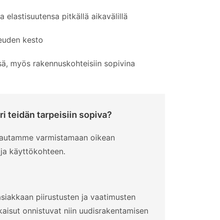
a elastisuutensa pitkällä aikavälillä
euden kesto
sä, myös rakennuskohteisiin sopivina
ri teidän tarpeisiin sopiva?
– autamme varmistamaan oikean
 ja käyttökohteen.
siakkaan piirustusten ja vaatimusten
kaisut onnistuvat niin uudisrakentamisen