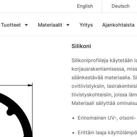
English
Deutsch
Tuotteet
Materiaalit
Yritys
Ajankohtaista
Silikoni
Silikoniprofiileja käytetään l
korjausrakentamisessa, missä
säänkestävää materiaalia. Si
ovitiivistyksiin, lasirakenteisi
tiivistyskohteisiin, joissa lä
Materiaali säilyttää ominai
Erinomainen UV-, otsoni-
Erittäin laaja käyttölämpö