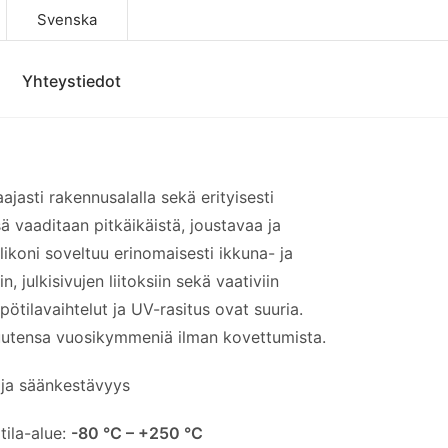
Svenska
Yhteystiedot
aajasti rakennusalalla sekä erityisesti
 vaaditaan pitkäikäistä, joustavaa ja
likoni soveltuu erinomaisesti ikkuna- ja
in, julkisivujen liitoksiin sekä vaativiin
mpötilavaihtelut ja UV-rasitus ovat suuria.
suutensa vuosikymmeniä ilman kovettumista.
 ja säänkestävyys
tila-alue:
-80 °C – +250 °C