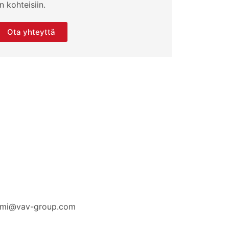
 kohteisiin.
Ota yhteyttä
nimi@vav-group.com