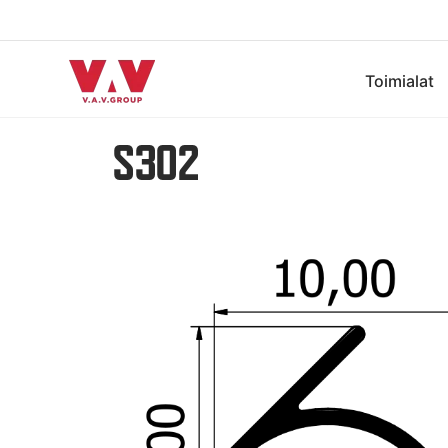
Toimialat
S302