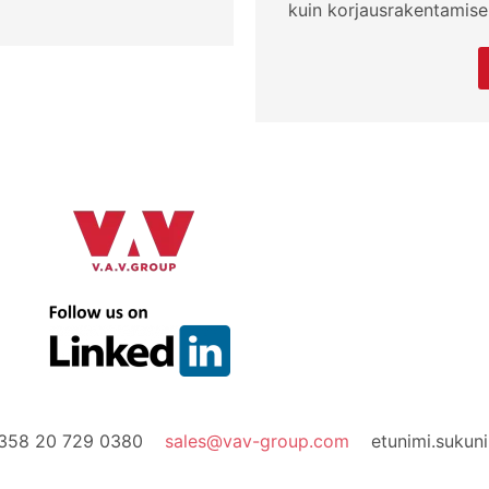
kuin korjausrakentamisen
+358 20 729 0380
sales@vav-group.com
etunimi.suku