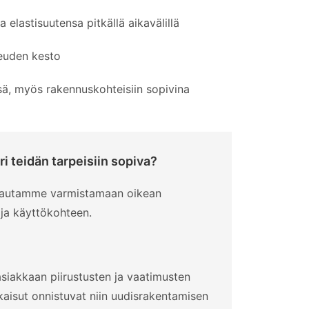
a elastisuutensa pitkällä aikavälillä
euden kesto
sä, myös rakennuskohteisiin sopivina
ri teidän tarpeisiin sopiva?
– autamme varmistamaan oikean
 ja käyttökohteen.
siakkaan piirustusten ja vaatimusten
kaisut onnistuvat niin uudisrakentamisen