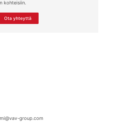
 kohteisiin.
Ota yhteyttä
nimi@vav-group.com