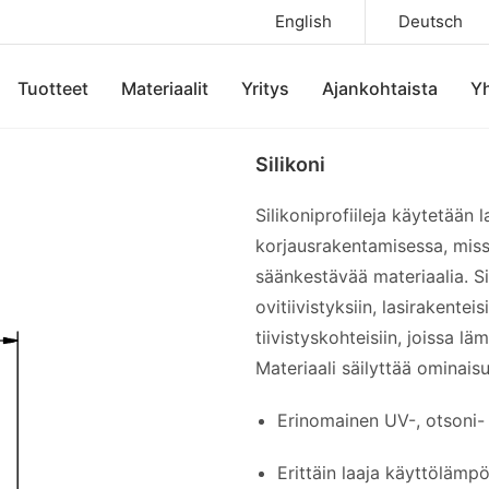
English
Deutsch
Tuotteet
Materiaalit
Yritys
Ajankohtaista
Yh
Silikoni
Silikoniprofiileja käytetään l
korjausrakentamisessa, missä
säänkestävää materiaalia. Si
ovitiivistyksiin, lasirakenteisi
tiivistyskohteisiin, joissa lä
Materiaali säilyttää ominai
Erinomainen UV-, otsoni-
Erittäin laaja käyttölämpö