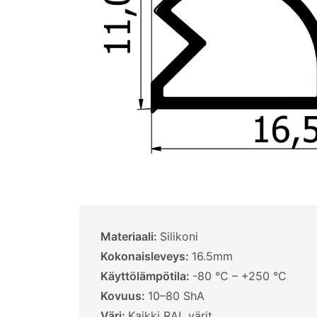
Materiaali:
Silikoni
Kokonaisleveys:
16.5mm
Käyttölämpötila:
-80 °C – +250 °C
Kovuus:
10–80 ShA
Väri:
Kaikki RAL värit