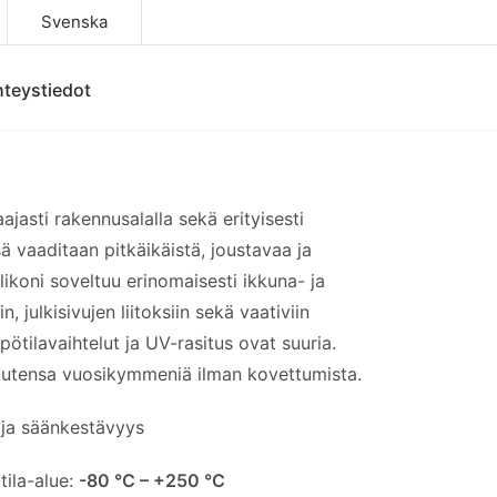
Svenska
teystiedot
aajasti rakennusalalla sekä erityisesti
 vaaditaan pitkäikäistä, joustavaa ja
likoni soveltuu erinomaisesti ikkuna- ja
in, julkisivujen liitoksiin sekä vaativiin
mpötilavaihtelut ja UV-rasitus ovat suuria.
suutensa vuosikymmeniä ilman kovettumista.
 ja säänkestävyys
tila-alue:
-80 °C – +250 °C