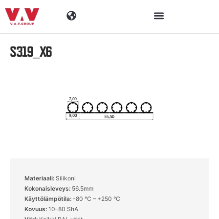
S319_X6
Toimialat
Tuotteet
Materiaalit
Yritys
Ajankohtaista
Materiaali:
Silikoni
Kokonaisleveys:
56.5mm
Yhteystiedot
Käyttölämpötila:
-80 °C – +250 °C
Kovuus:
10–80 ShA