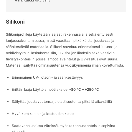
Väri:
Kaikki RAL värit
English
Deutsch
Svenska
Silikoni
Silikoniprofiileja käytetään laajasti rakennusalalla sekä erityisesti
korjausrakentamisessa, missä vaaditaan pitkäikäistä, joustavaa ja
säänkestävää materiaalia. Silikoni soveltuu erinomaisesti ikkuna- ja
ovitiivistyksiin, lasirakenteisiin, julkisivujen liitoksiin sekä vaativiin
tiivistyskohteisiin, joissa lämpötilavaihtelut ja UV-rasitus ovat suuria.
Materiaali säilyttää ominaisuutensa vuosikymmeniä ilman kovettumista.
Erinomainen UV-, otsoni- ja säänkestävyys
Erittäin laaja käyttölämpötila-alue:
-80 °C – +250 °C
Säilyttää joustavuutensa ja elastisuutensa pitkällä aikavälillä
Hyvä kemikaalien ja kosteuden kesto
Saatavana useissa väreissä, myös rakennuskohteisiin sopivina
sävyinä