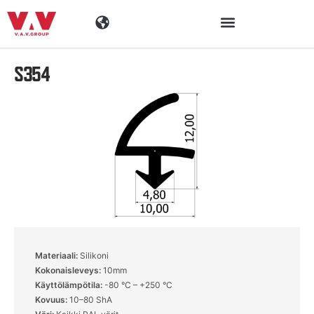
S354
Toimialat
Tuotteet
Materiaalit
Yritys
Ajankohtaista
Materiaali:
Silikoni
Kokonaisleveys:
10mm
Yhteystiedot
Käyttölämpötila:
-80 °C – +250 °C
Kovuus:
10–80 ShA