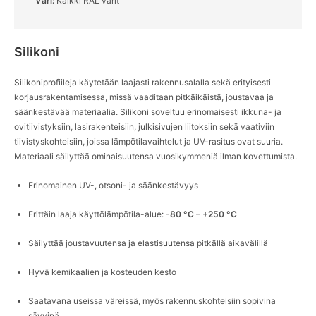
Väri:
Kaikki RAL värit
English
Deutsch
Svenska
Silikoni
Silikoniprofiileja käytetään laajasti rakennusalalla sekä erityisesti
korjausrakentamisessa, missä vaaditaan pitkäikäistä, joustavaa ja
säänkestävää materiaalia. Silikoni soveltuu erinomaisesti ikkuna- ja
ovitiivistyksiin, lasirakenteisiin, julkisivujen liitoksiin sekä vaativiin
tiivistyskohteisiin, joissa lämpötilavaihtelut ja UV-rasitus ovat suuria.
Materiaali säilyttää ominaisuutensa vuosikymmeniä ilman kovettumista.
Erinomainen UV-, otsoni- ja säänkestävyys
Erittäin laaja käyttölämpötila-alue:
-80 °C – +250 °C
Säilyttää joustavuutensa ja elastisuutensa pitkällä aikavälillä
Hyvä kemikaalien ja kosteuden kesto
Saatavana useissa väreissä, myös rakennuskohteisiin sopivina
sävyinä