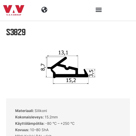
S3829
Toimialat
Tuotteet
Materiaalit
Yritys
Ajankohtaista
Materiaali:
Silikoni
Kokonaisleveys:
15.2mm
Yhteystiedot
Käyttölämpötila:
-80 °C – +250 °C
Kovuus:
10–80 ShA