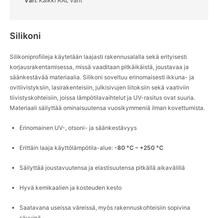
Väri:
Kaikki RAL värit
English
Deutsch
Svenska
Silikoni
Silikoniprofiileja käytetään laajasti rakennusalalla sekä erityisesti
korjausrakentamisessa, missä vaaditaan pitkäikäistä, joustavaa ja
säänkestävää materiaalia. Silikoni soveltuu erinomaisesti ikkuna- ja
ovitiivistyksiin, lasirakenteisiin, julkisivujen liitoksiin sekä vaativiin
tiivistyskohteisiin, joissa lämpötilavaihtelut ja UV-rasitus ovat suuria.
Materiaali säilyttää ominaisuutensa vuosikymmeniä ilman kovettumista.
Erinomainen UV-, otsoni- ja säänkestävyys
Erittäin laaja käyttölämpötila-alue:
-80 °C – +250 °C
Säilyttää joustavuutensa ja elastisuutensa pitkällä aikavälillä
Hyvä kemikaalien ja kosteuden kesto
Saatavana useissa väreissä, myös rakennuskohteisiin sopivina
sävyinä