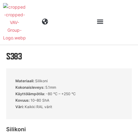
S383
Toimialat
Tuotteet
Materiaali:
Silikoni
Kokonaisleveys:
5.1mm
Materiaalit
Käyttölämpötila:
-80 °C – +250 °C
Kovuus:
10–80 ShA
Väri:
Kaikki RAL värit
Yritys
Silikoni
Ajankohtaista