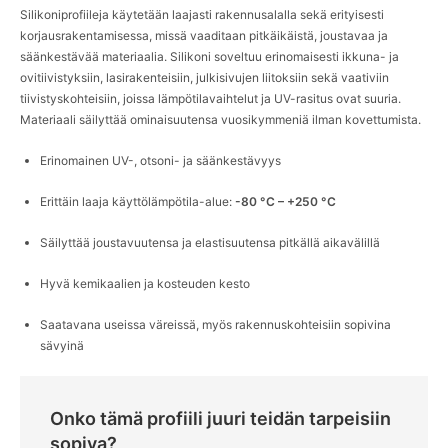
Silikoniprofiileja käytetään laajasti rakennusalalla sekä erityisesti
Yhteystiedot
korjausrakentamisessa, missä vaaditaan pitkäikäistä, joustavaa ja
säänkestävää materiaalia. Silikoni soveltuu erinomaisesti ikkuna- ja
ovitiivistyksiin, lasirakenteisiin, julkisivujen liitoksiin sekä vaativiin
English
Deutsch
Svenska
tiivistyskohteisiin, joissa lämpötilavaihtelut ja UV-rasitus ovat suuria.
Materiaali säilyttää ominaisuutensa vuosikymmeniä ilman kovettumista.
Erinomainen UV-, otsoni- ja säänkestävyys
Erittäin laaja käyttölämpötila-alue:
-80 °C – +250 °C
Säilyttää joustavuutensa ja elastisuutensa pitkällä aikavälillä
Hyvä kemikaalien ja kosteuden kesto
Saatavana useissa väreissä, myös rakennuskohteisiin sopivina
sävyinä
Onko tämä profiili juuri teidän tarpeisiin
sopiva?