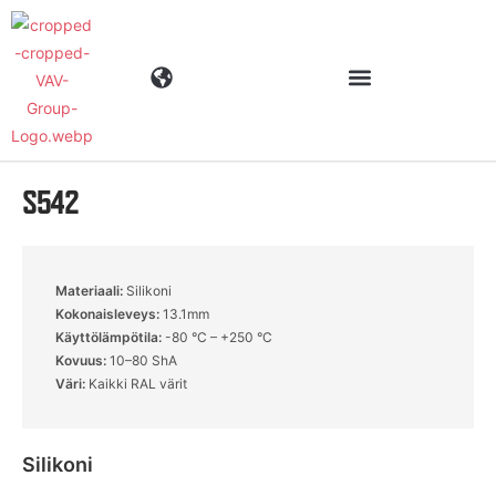
S542
Toimialat
Tuotteet
Materiaali:
Silikoni
Kokonaisleveys:
13.1mm
Materiaalit
Käyttölämpötila:
-80 °C – +250 °C
Kovuus:
10–80 ShA
Väri:
Kaikki RAL värit
Yritys
Silikoni
Ajankohtaista