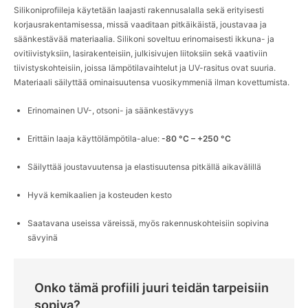
Silikoniprofiileja käytetään laajasti rakennusalalla sekä erityisesti
Yhteystiedot
korjausrakentamisessa, missä vaaditaan pitkäikäistä, joustavaa ja
säänkestävää materiaalia. Silikoni soveltuu erinomaisesti ikkuna- ja
ovitiivistyksiin, lasirakenteisiin, julkisivujen liitoksiin sekä vaativiin
English
Deutsch
Svenska
tiivistyskohteisiin, joissa lämpötilavaihtelut ja UV-rasitus ovat suuria.
Materiaali säilyttää ominaisuutensa vuosikymmeniä ilman kovettumista.
Erinomainen UV-, otsoni- ja säänkestävyys
Erittäin laaja käyttölämpötila-alue:
-80 °C – +250 °C
Säilyttää joustavuutensa ja elastisuutensa pitkällä aikavälillä
Hyvä kemikaalien ja kosteuden kesto
Saatavana useissa väreissä, myös rakennuskohteisiin sopivina
sävyinä
Onko tämä profiili juuri teidän tarpeisiin
sopiva?