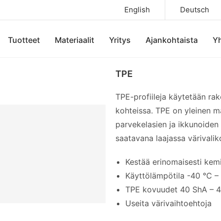
English
Deutsch
Tuotteet
Materiaalit
Yritys
Ajankohtaista
Yh
TPE
TPE-profiileja käytetään rak
kohteissa. TPE on yleinen ma
parvekelasien ja ikkunoiden
saatavana laajassa värivali
Kestää erinomaisesti kem
Käyttölämpötila -40 °C –
TPE kovuudet 40 ShA – 4
Useita värivaihtoehtoja