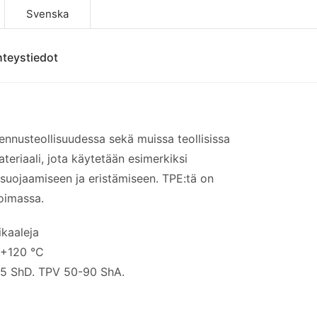
Svenska
teystiedot
ennusteollisuudessa sekä muissa teollisissa
teriaali, jota käytetään esimerkiksi
 suojaamiseen ja eristämiseen. TPE:tä on
koimassa.
ikaaleja
 +120 °C
5 ShD. TPV 50-90 ShA.