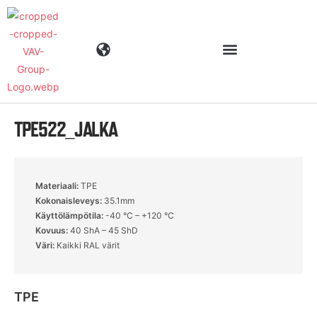
TPE522_JALKA
Toimialat
Tuotteet
Materiaali:
TPE
Kokonaisleveys:
35.1mm
Materiaalit
Käyttölämpötila:
-40 °C – +120 °C
Kovuus:
40 ShA – 45 ShD
Väri:
Kaikki RAL värit
Yritys
TPE
Ajankohtaista