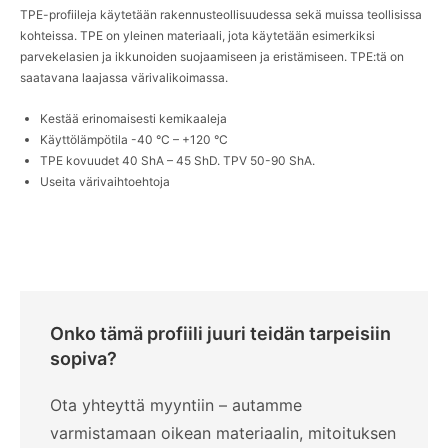
TPE-profiileja käytetään rakennusteollisuudessa sekä muissa teollisissa
Yhteystiedot
kohteissa. TPE on yleinen materiaali, jota käytetään esimerkiksi
parvekelasien ja ikkunoiden suojaamiseen ja eristämiseen. TPE:tä on
saatavana laajassa värivalikoimassa.
English
Deutsch
Svenska
Kestää erinomaisesti kemikaaleja
Käyttölämpötila -40 °C – +120 °C
TPE kovuudet 40 ShA – 45 ShD. TPV 50-90 ShA.
Useita värivaihtoehtoja
Onko tämä profiili juuri teidän tarpeisiin
sopiva?
Ota yhteyttä myyntiin – autamme
varmistamaan oikean materiaalin, mitoituksen