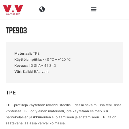
TPE903
Toimialat
Tuotteet
Materiaali:
TPE
Käyttölämpötila:
-40 °C – +120 °C
Materiaalit
Kovuus:
40 ShA – 45 ShD
Väri:
Kaikki RAL värit
Yritys
TPE
Ajankohtaista
TPE-profiileja käytetään rakennusteollisuudessa sekä muissa teollisissa
kohteissa. TPE on yleinen materiaali, jota käytetään esimerkiksi
Yhteystiedot
parvekelasien ja ikkunoiden suojaamiseen ja eristämiseen. TPE:tä on
saatavana laajassa värivalikoimassa.