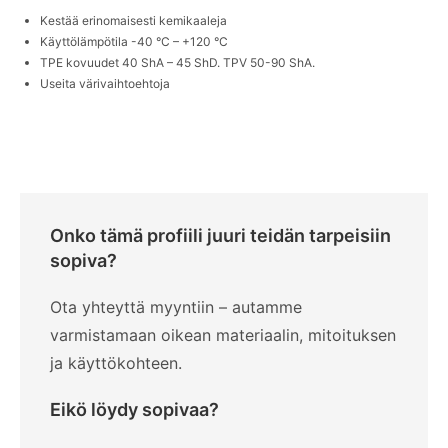
English
Deutsch
Svenska
Kestää erinomaisesti kemikaaleja
Käyttölämpötila -40 °C – +120 °C
TPE kovuudet 40 ShA – 45 ShD. TPV 50-90 ShA.
Useita värivaihtoehtoja
Onko tämä profiili juuri teidän tarpeisiin
sopiva?
Ota yhteyttä myyntiin – autamme
varmistamaan oikean materiaalin, mitoituksen
ja käyttökohteen.
Eikö löydy sopivaa?